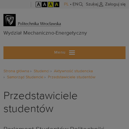
A
A
A
A
PL
•
EN
Szukaj
Zaloguj się
Wydział Mech
Wydział Mechaniczno-Energetyczny
Menu
Strona główna
Studenci
Aktywność studencka
Samorząd Studencki
Przedstawiciele studentów
Przedstawiciele
studentów