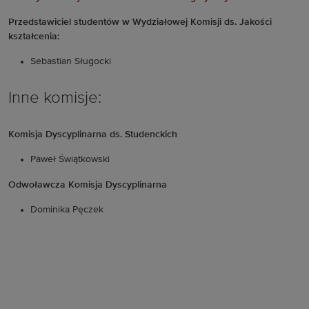
Przedstawiciel studentów w Wydziałowej Komisji ds. Jakości
kształcenia:
Sebastian Sługocki
Inne komisje:
Komisja Dyscyplinarna ds. Studenckich
Paweł Świątkowski
Odwoławcza Komisja Dyscyplinarna
Dominika Pęczek
Komisja Dyscyplinarna ds. Nauczycieli Akademickich
zostanie podany po ustaleniu
Komisja Wyborcza Studentów