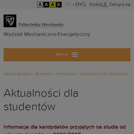
A
A
A
A
PL
•
EN
Szukaj
Zaloguj się
Wydział Mech
Wydział Mechaniczno-Energetyczny
Menu
Strona główna
Studenci
Informacje
Aktualności dla studentów
Aktualności dla
studentów
Informacje dla kandydatów przyjętych na studia od