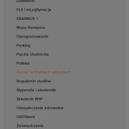
Dziekanat
ELS i mLegitymacja
ERASMUS +
Mapa Kampusu
Oprogramowanie
Parking
Poczta studencka
Polinka
Pomoc w trudnych sytuacjach
Regulamin studiów
Stypendia i akademiki
Szkolenie BHP
Ubezpieczenie zdrowotne
USOSweb
Zaświadczenia