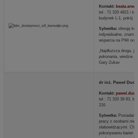
Kontakt:
beata.anwa
tel.: 71 320 4821 i k
budynek L-1, pokój 
Sylwetka:
oferuję kon
indywidualne, znam m
wsparcia na PWr ora
„Najdłuższa droga, j
pokonania, wiedzie z 
Gary Zukav
dr inż. Paweł Duda
Kontakt:
pawel.duda
tel.: 71 320 39 83, b
216
Sylwetka:
Posiadam 
pracy z osobami niew
słabowidzącymi. Chę
pokonywaniu barier 