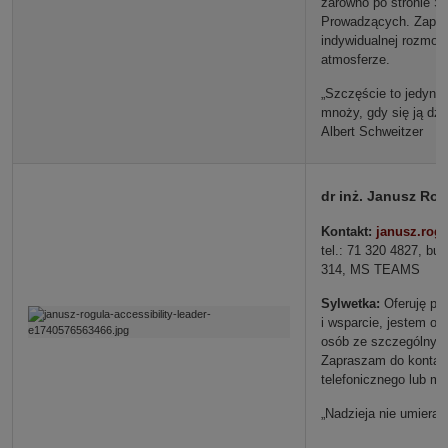
zarówno po stronie St
Prowadzących. Zapr
indywidualnej rozmow
atmosferze.
„Szczęście to jedyna 
mnoży, gdy się ją dzie
Albert Schweitzer
dr inż. Janusz Rog
Kontakt:
janusz.rog
tel.: 71 320 4827, bu
314, MS TEAMS
Sylwetka:
Oferuję po
i wsparcie, jestem ot
osób ze szczególnymi
Zapraszam do kontakt
telefonicznego lub ma
„Nadzieja nie umiera n