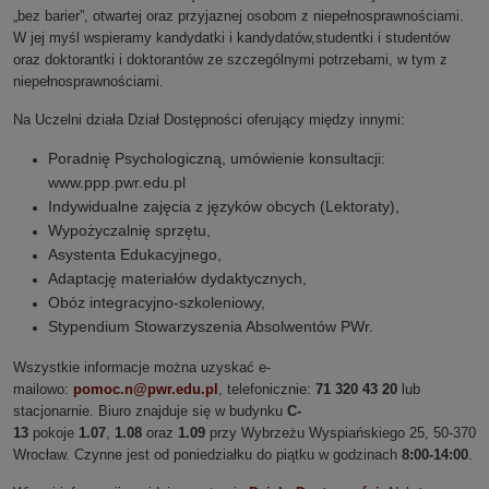
„bez barier”, otwartej oraz przyjaznej osobom z niepełnosprawnościami.
W jej myśl wspieramy kandydatki i kandydatów,studentki i studentów
oraz doktorantki i doktorantów ze szczególnymi potrzebami, w tym z
niepełnosprawnościami.
Na Uczelni działa Dział Dostępności oferujący między innymi:
Poradnię Psychologiczną, umówienie konsultacji:
www.ppp.pwr.edu.pl
Indywidualne zajęcia z języków obcych (Lektoraty),
Wypożyczalnię sprzętu,
Asystenta Edukacyjnego,
Adaptację materiałów dydaktycznych,
Obóz integracyjno-szkoleniowy,
Stypendium Stowarzyszenia Absolwentów PWr.
Wszystkie informacje można uzyskać e-
mailowo:
pomoc.n@pwr.edu.pl
, telefonicznie:
71 320 43 20
lub
stacjonarnie. Biuro znajduje się w budynku
C-
13
pokoje
1.07
,
1.08
oraz
1.09
przy Wybrzeżu Wyspiańskiego 25, 50-370
Wrocław. Czynne jest od poniedziałku do piątku w godzinach
8:00-14:00
.