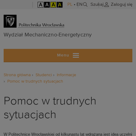
A
A
A
A
PL
•
EN
Szukaj
Zaloguj się
Wydział Mech
Wydział Mechaniczno-Energetyczny
Menu
Strona główna
Studenci
Informacje
Pomoc w trudnych sytuacjach
Pomoc w trudnych
sytuacjach
W Politechnice Wrocławskiej od kilkunastu lat wdrażana jest idea uczelni