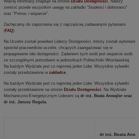
Więcej informacji znajduje na stronie
Działu Dostępności
. Należy
zwrócić przede wszystkim uwagę na zakładki “Studenci i doktoranci”
oraz "Pomoc i wsparcie".
Zachęcamy do zapoznania się z najczęściej zadawanymi pytaniami
(
FAQ
).
Na Uczelni zostali powołani Liderzy Dostępności, którzy zostali wyłonieni
spośród pracowników uczelni, chcących zaangażować się w
propagowanie idei dostępności. Zadaniem tych osób jest wsparcie osób
ze szczególnymi potrzebami w jednostkach Politechniki Wrocławskiej.
Na każdym Wydziale jest co najmniej jeden Lider. Wszystkie sylwetki
zostały przedstawione w
zakładce
.
Na każdym Wydziale jest co najmniej jeden Lider. Wszystkie sylwetki
zostały przedstawione na stronie
Działu Dostępności
. Na Wydziale
Mechaniczno-Energetycznym Liderami są
dr inż. Beata Anwajler oraz
dr inż. Janusz Rogula.
dr inż. Beata Anwaj