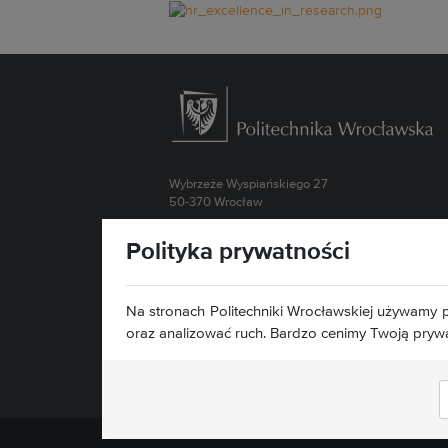
Wybrzeże Wyspiańskiego 27
50-370 Wrocław
Kontakt »
Polityka prywatności
Mapa serwisu »
Deklaracja dostępności »
Na stronach Politechniki Wrocławskiej używamy p
oraz analizować ruch. Bardzo cenimy Twoją pryw
Znajdź nas: