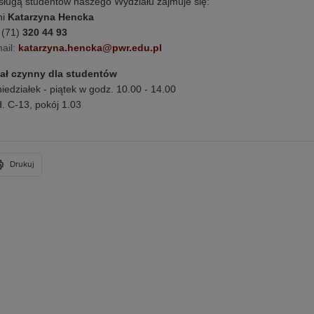
ługą studentów naszego Wydziału zajmuje się:
ni
Katarzyna Hencka
. (71)
320 44 93
ail:
katarzyna.hencka@pwr.edu.pl
iał czynny dla studentów
iedziałek - piątek w
godz. 10.00 - 14.00
. C-13, pokój 1.03
Drukuj