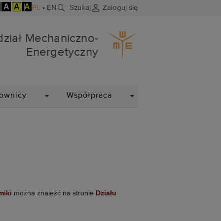
A
A
A
PL
•
EN
Szukaj
Zaloguj się
ergetyczny
ział Mechaniczno-
Energetyczny
DROPDOWN
DROPDOWN
ownicy
Współpraca
miki
można znaleźć na stronie
Działu