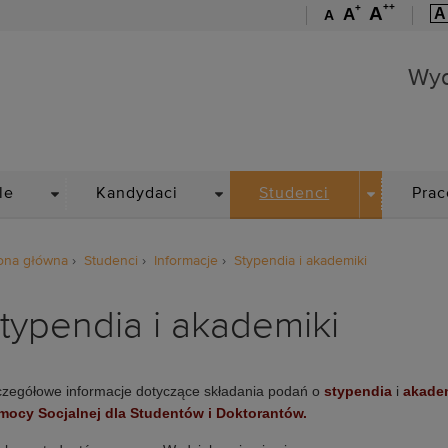
++
+
A
A
A
A
Wydział Mechaniczno-En
Wyd
DROPDOWN
DROPDOWN
DROPDOWN
le
Kandydaci
Studenci
Prac
ona główna
Studenci
Informacje
Stypendia i akademiki
typendia i akademiki
zegółowe informacje dotyczące składania podań o
stypendia
i
akade
mocy Socjalnej dla Studentów i Doktorantów.