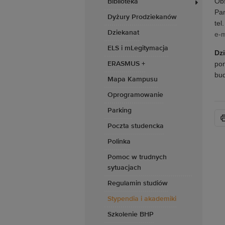
Obs
Biblioteka
Pa
Dyżury Prodziekanów
tel
Dziekanat
e-m
ELS i mLegitymacja
Dz
pon
ERASMUS +
bud
Mapa Kampusu
Oprogramowanie
Parking
Poczta studencka
Polinka
Pomoc w trudnych
sytuacjach
Regulamin studiów
Stypendia i akademiki
Szkolenie BHP