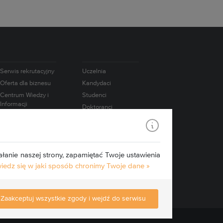
Serwis rekrutacyjny
Uczelnia
Oferta dla biznesu
Kandydaci
Centrum Wiedzy i
Studenci
Informacji
Doktoranci
Naukowo-
Absolwenci
Technicznej
Pracownicy
Współpraca
międzynarodowa
Badania
łanie naszej strony, zapamiętać Twoje ustawienia
Konsorcjum IATI
Media
edz się w jaki sposób chronimy Twoje dane »
Edukacja.CL
e-Learning
Zaakceptuj wszystkie zgody i wejdź do serwisu