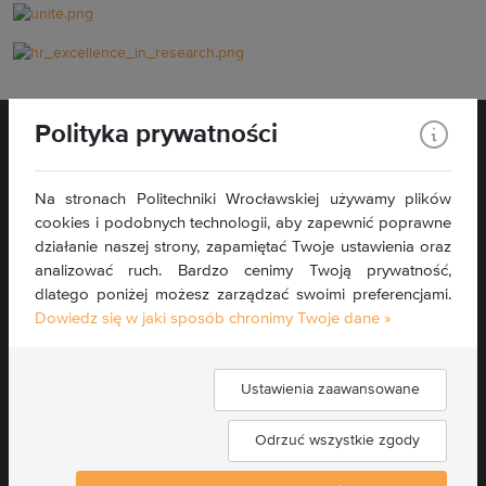
Polityka prywatności
Na stronach Politechniki Wrocławskiej używamy plików
cookies i podobnych technologii, aby zapewnić poprawne
Wybrzeże Wyspiańskiego 27
działanie naszej strony, zapamiętać Twoje ustawienia oraz
50-370 Wrocław
analizować ruch. Bardzo cenimy Twoją prywatność,
dlatego poniżej możesz zarządzać swoimi preferencjami.
Kontakt »
Dowiedz się w jaki sposób chronimy Twoje dane »
Mapa serwisu »
Deklaracja dostępności »
Ustawienia zaawansowane
Znajdź nas:
Odrzuć wszystkie zgody