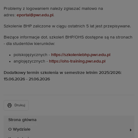
Problemy z logowaniem należy zgłaszać mailowo na
adres:
eportal@pwr.edu.pl
.
Szkolenie BHP zaliczone w ciągu ostatnich 5 lat jest przepisywane.
Bieżące informacje dot. szkoleń BHP/OHS dostępne są na stronach
- dla studentów kierunków:
polskojęzycznych -
https://szkoleniebhp.pwr.edu.pl
anglojęzycznych -
https://ohs-training.pwr.edu.pl
Dodatkowy termin szkolenia w semestrze letnim 2025/2026:
15.06.2026 - 21.06.2026
Drukuj
Strona główna
O Wydziale