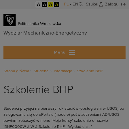
A
A
A
A
PL
•
EN
Szukaj
Zaloguj się
Wydział Mech
Wydział Mechaniczno-Energetyczny
Menu
Strona główna
Studenci
Informacje
Szkolenie BHP
Szkolenie BHP
Studenci przyjęci na pierwszy rok studiów (obsługiwani w USOS) po
zalogowaniu się do ePortalu (moodle) poświadczeniami AD/USOS
powinni zobaczyć w menu 'Moje kursy' szkolenie o nazwie
'BHP0000W # W # Szkolenie BHP - Wykład dla ...'.