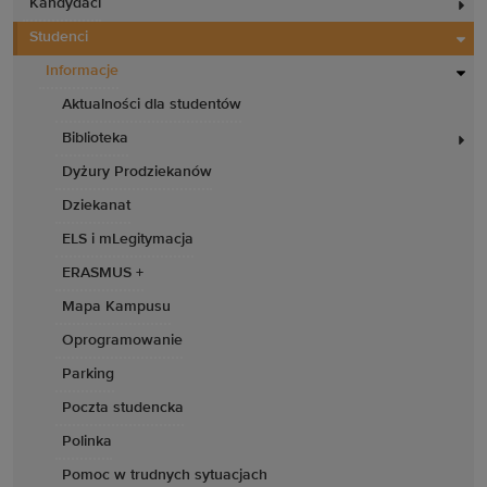
Kandydaci
Studenci
Informacje
Aktualności dla studentów
Biblioteka
Dyżury Prodziekanów
Dziekanat
ELS i mLegitymacja
ERASMUS +
Mapa Kampusu
Oprogramowanie
Parking
Poczta studencka
Polinka
Pomoc w trudnych sytuacjach