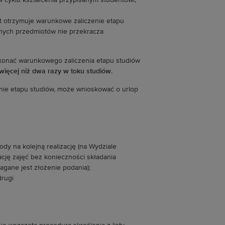
 cyklu kształcenia przypisanym studentowi,
t otrzymuje warunkowe zaliczenie etapu
onych przedmiotów nie przekracza
konać warunkowego zaliczenia etapu studiów
 więcej niż dwa razy w toku studiów
.
zanie etapu studiów, może wnioskować o urlop
gody na kolejną realizację (na Wydziale
ję zajęć bez konieczności składania
magane jest złożenie podania);
drugi