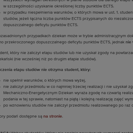
wszystkich wymagań określonych w planie studiów dla danego etapu w
w szczególności uzyskanie określonej liczby punktów ECTS.
w przypadku niespełnienia warunków, o których mowa w ust. 1. studen
studiów, jeżeli łączna liczba punktów ECTS przypisanych do niezalicz
dopuszczalnego deficytu punktów ECTS.
zasadnionych przypadkach dziekan może w trybie administracyjnym do
o przekroczonego dopuszczalnego deficytu punktów ECTS, jednak
nie
dent, który nie zaliczył etapu studiów lub nie uzyskał zgody na powtar
ekański (nie wcześniej niż po drugim etapie studiów).
iczenia etapu studiów nie otrzyma student, który:
nie spełnił warunków, o których mowa wyżej,
nie zaliczył przedmiotu w co najmniej trzeciej realizacji i nie uzyskał z
Mechaniczno-Energetycznym Dziekan wyraża zgodę na czwartą realizac
podania w tej sprawie, natomiast na piątą i kolejną realizację zajęć wy
po wznowieniu studiów nie zaliczył przedmiotu realizowanego po raz 
ory podań dostępne są
na stronie
.