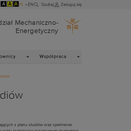
A
A
A
PL
•
EN
Szukaj
Zaloguj się
ergetyczny
ział Mechaniczno-
Energetyczny
DROPDOWN
DROPDOWN
ownicy
Współpraca
tudiów
udiów
ających z planu studiów oraz spełnienie