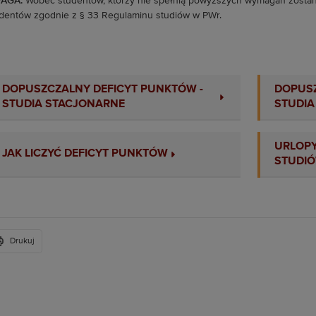
AGA:
Wobec studentów, którzy nie spełnią powyższych wymagań zostanie
dentów zgodnie z § 33 Regulaminu studiów w PWr.
Wy
DOPUSZCZALNY DEFICYT PUNKTÓW -
DOPUSZ
STUDIA STACJONARNE
STUDIA
URLOPY
JAK LICZYĆ DEFICYT PUNKTÓW
STUDI
Drukuj