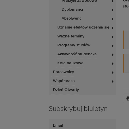
UW
Praktyki zawodowe
stu
Dyplomanci
Absolwenci
Uznanie efektów uczenia się
Ważne terminy
Programy studiów
Aktywność studencka
Koła naukowe
Pracownicy
Współpraca
Dzień Otwarty
Subskrybuj biuletyn
Email