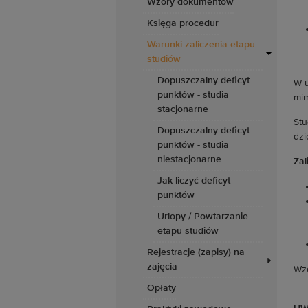
Wzory dokumentów
Księga procedur
Warunki zaliczenia etapu
studiów
Dopuszczalny deficyt
W u
punktów - studia
mim
stacjonarne
Stu
Dopuszczalny deficyt
dzi
punktów - studia
niestacjonarne
Zal
Jak liczyć deficyt
punktów
Urlopy / Powtarzanie
etapu studiów
Rejestracje (zapisy) na
zajęcia
Wz
Opłaty