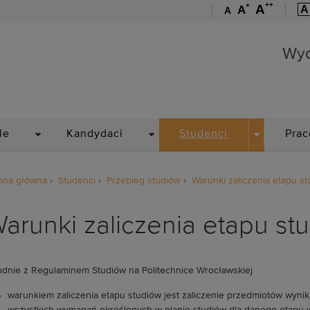
++
+
A
A
A
A
Wydział Mechaniczno-En
Wyd
DROPDOWN
DROPDOWN
DROPDOWN
le
Kandydaci
Studenci
Prac
ona główna
Studenci
Przebieg studiów
Warunki zaliczenia etapu s
arunki zaliczenia etapu st
dnie z Regulaminem Studiów na Politechnice Wrocławskiej
warunkiem zaliczenia etapu studiów jest zaliczenie przedmiotów wynik