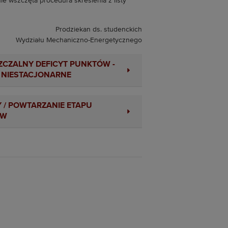
 wszczęta procedura skreślenia z listy
Prodziekan ds. studenckich
działu Mechaniczno-Energetycznego
CZALNY DEFICYT PUNKTÓW -
 NIESTACJONARNE
 / POWTARZANIE ETAPU
ÓW