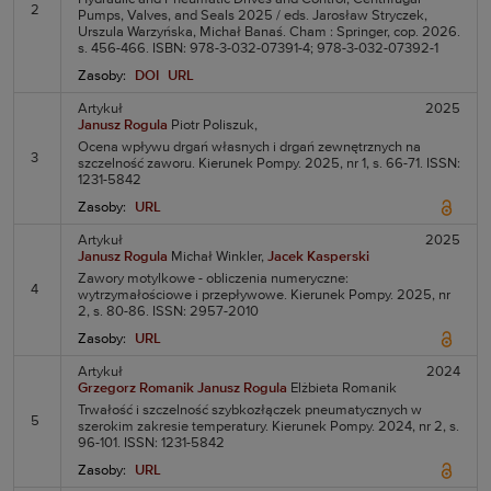
2
Pumps, Valves, and Seals 2025 / eds. Jarosław Stryczek,
Urszula Warzyńska, Michał Banaś. Cham : Springer, cop. 2026.
s. 456-466. ISBN: 978-3-032-07391-4; 978-3-032-07392-1
Zasoby:
DOI
URL
Artykuł
2025
Janusz Rogula
Piotr Poliszuk,
Ocena wpływu drgań własnych i drgań zewnętrznych na
3
szczelność zaworu. Kierunek Pompy. 2025, nr 1, s. 66-71. ISSN:
1231-5842
Zasoby:
URL
Artykuł
2025
Janusz Rogula
Michał Winkler,
Jacek Kasperski
Zawory motylkowe - obliczenia numeryczne:
4
wytrzymałościowe i przepływowe. Kierunek Pompy. 2025, nr
2, s. 80-86. ISSN: 2957-2010
Zasoby:
URL
Artykuł
2024
Grzegorz Romanik
Janusz Rogula
Elżbieta Romanik
Trwałość i szczelność szybkozłączek pneumatycznych w
5
szerokim zakresie temperatury. Kierunek Pompy. 2024, nr 2, s.
96-101. ISSN: 1231-5842
Zasoby:
URL