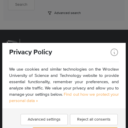
Advanced search
Privacy Policy
Wybrzeże Wyspiańskiego 27
We use cookies and similar technologies on the Wrocław
50-370 Wrocław, Poland
University of Science and Technology website to provide
essential functionality, remember your preferences, and
Contact »
analyze site traffic. We value your privacy and allow you to
Sitemap »
manage your settings below.
Find out how we protect your
Accessibility statement »
personal data »
Find us:
Advanced settings
Reject all consents