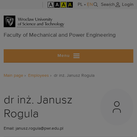
A
A
A
A
PL
•
EN
Search
Login
Faculty of Me
Faculty of Mechanical and Power Engineering
Menu
Main page
Employees
dr inż. Janusz Rogula
dr inż. Janusz
Rogula
Email: janusz.rogula@pwr.edu.pl