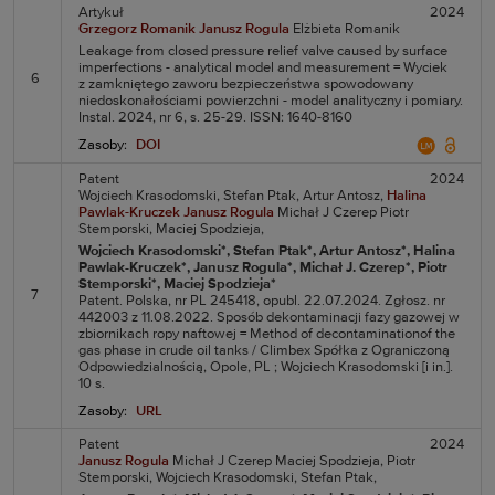
Artykuł
2024
Grzegorz Romanik
Janusz Rogula
Elżbieta Romanik
Leakage from closed pressure relief valve caused by surface
imperfections - analytical model and measurement = Wyciek
6
z zamkniętego zaworu bezpieczeństwa spowodowany
niedoskonałościami powierzchni - model analityczny i pomiary.
Instal. 2024, nr 6, s. 25-29. ISSN: 1640-8160
Zasoby:
DOI
Patent
2024
Wojciech Krasodomski,
Stefan Ptak,
Artur Antosz,
Halina
Pawlak-Kruczek
Janusz Rogula
Michał J Czerep
Piotr
Stemporski,
Maciej Spodzieja,
Wojciech Krasodomski*
, Stefan Ptak*
, Artur Antosz*
, Halina
Pawlak-Kruczek*
, Janusz Rogula*
, Michał J. Czerep*
, Piotr
Stemporski*
, Maciej Spodzieja*
7
Patent. Polska, nr PL 245418, opubl. 22.07.2024. Zgłosz. nr
442003 z 11.08.2022. Sposób dekontaminacji fazy gazowej w
zbiornikach ropy naftowej = Method of decontaminationof the
gas phase in crude oil tanks / Climbex Spółka z Ograniczoną
Odpowiedzialnością, Opole, PL ; Wojciech Krasodomski [i in.].
10 s.
Zasoby:
URL
Patent
2024
Janusz Rogula
Michał J Czerep
Maciej Spodzieja,
Piotr
Stemporski,
Wojciech Krasodomski,
Stefan Ptak,