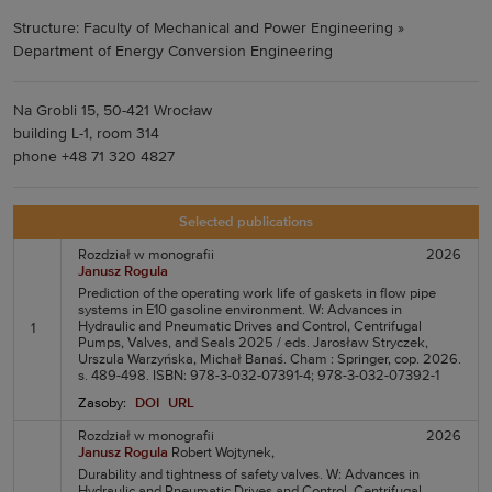
Structure: Faculty of Mechanical and Power Engineering »
Department of Energy Conversion Engineering
Na Grobli 15, 50-421 Wrocław
building L-1, room 314
phone +48 71 320 4827
Selected publications
Rozdział w monografii
2026
Janusz Rogula
Prediction of the operating work life of gaskets in flow pipe
systems in E10 gasoline environment. W: Advances in
Hydraulic and Pneumatic Drives and Control, Centrifugal
1
Pumps, Valves, and Seals 2025 / eds. Jarosław Stryczek,
Urszula Warzyńska, Michał Banaś. Cham : Springer, cop. 2026.
s. 489-498. ISBN: 978-3-032-07391-4; 978-3-032-07392-1
Zasoby:
DOI
URL
Rozdział w monografii
2026
Janusz Rogula
Robert Wojtynek,
Durability and tightness of safety valves. W: Advances in
Hydraulic and Pneumatic Drives and Control, Centrifugal