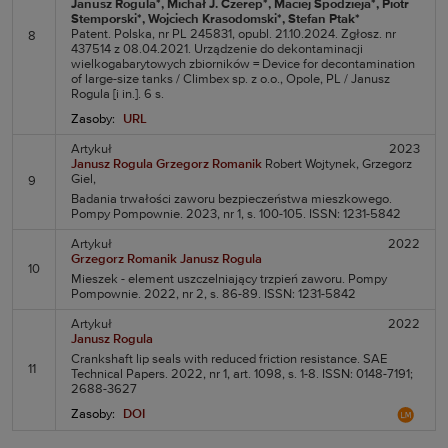
Janusz Rogula*
, Michał J. Czerep*
, Maciej Spodzieja*
, Piotr
Stemporski*
, Wojciech Krasodomski*
, Stefan Ptak*
Patent. Polska, nr PL 245831, opubl. 21.10.2024. Zgłosz. nr
8
437514 z 08.04.2021. Urządzenie do dekontaminacji
wielkogabarytowych zbiorników = Device for decontamination
of large-size tanks / Climbex sp. z o.o., Opole, PL / Janusz
Rogula [i in.]. 6 s.
Zasoby:
URL
Artykuł
2023
Janusz Rogula
Grzegorz Romanik
Robert Wojtynek,
Grzegorz
Giel,
9
Badania trwałości zaworu bezpieczeństwa mieszkowego.
Pompy Pompownie. 2023, nr 1, s. 100-105. ISSN: 1231-5842
Artykuł
2022
Grzegorz Romanik
Janusz Rogula
10
Mieszek - element uszczelniający trzpień zaworu. Pompy
Pompownie. 2022, nr 2, s. 86-89. ISSN: 1231-5842
Artykuł
2022
Janusz Rogula
Crankshaft lip seals with reduced friction resistance. SAE
11
Technical Papers. 2022, nr 1, art. 1098, s. 1-8. ISSN: 0148-7191;
2688-3627
Zasoby:
DOI