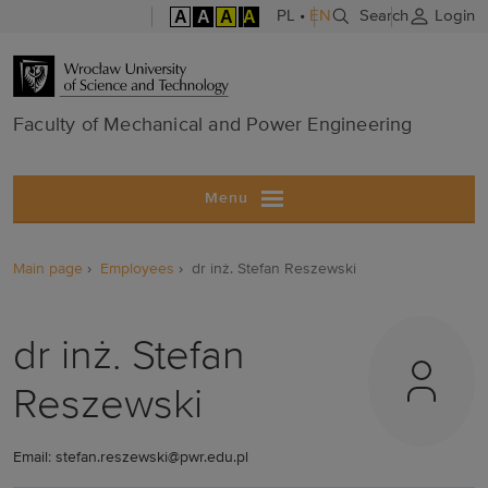
A
A
A
A
PL
•
EN
Search
Login
Faculty of Me
Faculty of Mechanical and Power Engineering
Menu
Main page
Employees
dr inż. Stefan Reszewski
dr inż. Stefan
Reszewski
Email: stefan.reszewski@pwr.edu.pl