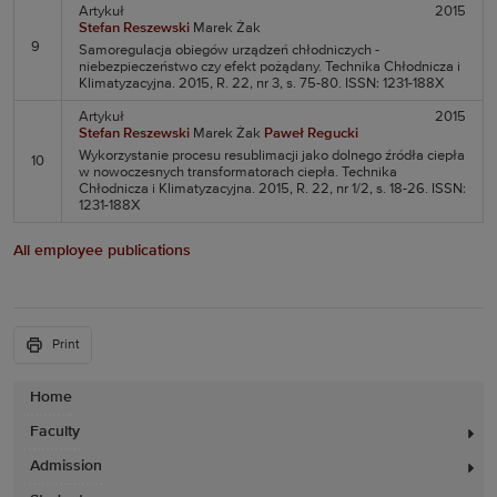
Artykuł
2015
Stefan Reszewski
Marek Żak
9
Samoregulacja obiegów urządzeń chłodniczych -
niebezpieczeństwo czy efekt pożądany. Technika Chłodnicza i
Klimatyzacyjna. 2015, R. 22, nr 3, s. 75-80. ISSN: 1231-188X
Artykuł
2015
Stefan Reszewski
Marek Żak
Paweł Regucki
Wykorzystanie procesu resublimacji jako dolnego źródła ciepła
10
w nowoczesnych transformatorach ciepła. Technika
Chłodnicza i Klimatyzacyjna. 2015, R. 22, nr 1/2, s. 18-26. ISSN:
1231-188X
All employee publications
Print
Home
Faculty
Admission