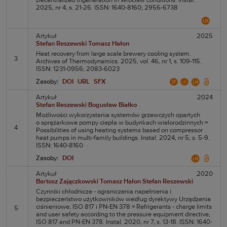
Decentralized trigeneration in Wroclaw conditions. Instal.
2025, nr 4, s. 21-26. ISSN: 1640-8160; 2956-6738
Artykuł
2025
Stefan Reszewski
Tomasz Hałon
Heat recovery from large scale brewery cooling system.
3
Archives of Thermodynamics. 2025, vol. 46, nr 1, s. 109-115.
ISSN: 1231-0956; 2083-6023
Zasoby:
DOI
URL
SFX
Artykuł
2024
Stefan Reszewski
Bogusław Białko
Możliwości wykorzystania systemów grzewczych opartych
o sprężarkowe pompy ciepła w budynkach wielorodzinnych =
4
Possibilities of using heating systems based on compressor
heat pumps in multi-family buildings. Instal. 2024, nr 5, s. 5-9.
ISSN: 1640-8160
Zasoby:
DOI
Artykuł
2020
Bartosz Zajączkowski
Tomasz Hałon
Stefan Reszewski
Czynniki chłodnicze - ograniczenia napełnienia i
bezpieczeństwo użytkowników według dyrektywy Urządzenia
ciśnieniowe, ISO 817 i PN-EN 378 = Refrigerants - charge limits
5
and user safety according to the pressure equipment directive,
ISO 817 and PN-EN 378. Instal. 2020, nr 7, s. 13-18. ISSN: 1640-