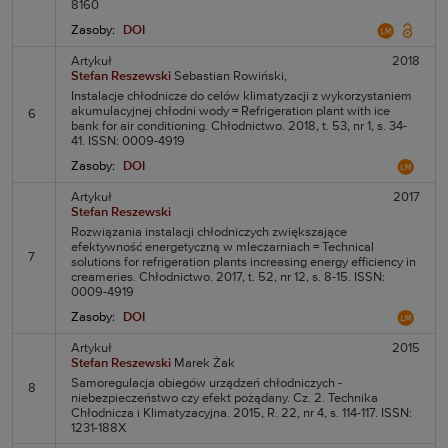
8160
Zasoby:
DOI
Artykuł
2018
Stefan Reszewski
Sebastian Rowiński,
Instalacje chłodnicze do celów klimatyzacji z wykorzystaniem
akumulacyjnej chłodni wody = Refrigeration plant with ice
6
bank for air conditioning. Chłodnictwo. 2018, t. 53, nr 1, s. 34-
41. ISSN: 0009-4919
Zasoby:
DOI
Artykuł
2017
Stefan Reszewski
Rozwiązania instalacji chłodniczych zwiększające
efektywność energetyczną w mleczarniach = Technical
7
solutions for refrigeration plants increasing energy efficiency in
creameries. Chłodnictwo. 2017, t. 52, nr 12, s. 8-15. ISSN:
0009-4919
Zasoby:
DOI
Artykuł
2015
Stefan Reszewski
Marek Żak
Samoregulacja obiegów urządzeń chłodniczych -
8
niebezpieczeństwo czy efekt pożądany. Cz. 2. Technika
Chłodnicza i Klimatyzacyjna. 2015, R. 22, nr 4, s. 114-117. ISSN:
1231-188X