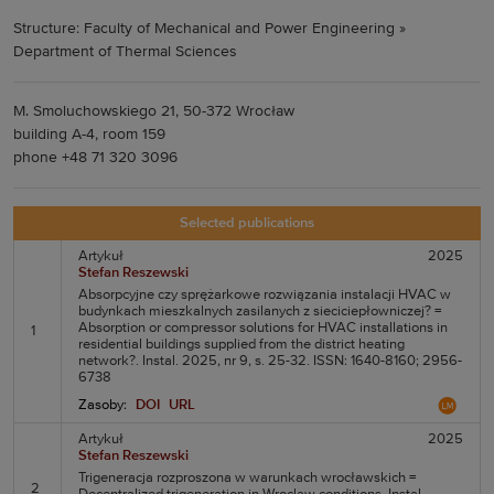
Structure: Faculty of Mechanical and Power Engineering »
Department of Thermal Sciences
M. Smoluchowskiego 21, 50-372 Wrocław
building A-4, room 159
phone +48 71 320 3096
Selected publications
Artykuł
2025
Stefan Reszewski
Absorpcyjne czy sprężarkowe rozwiązania instalacji HVAC w
budynkach mieszkalnych zasilanych z sieciciepłowniczej? =
Absorption or compressor solutions for HVAC installations in
1
residential buildings supplied from the district heating
network?. Instal. 2025, nr 9, s. 25-32. ISSN: 1640-8160; 2956-
6738
Zasoby:
DOI
URL
Artykuł
2025
Stefan Reszewski
Trigeneracja rozproszona w warunkach wrocławskich =
2