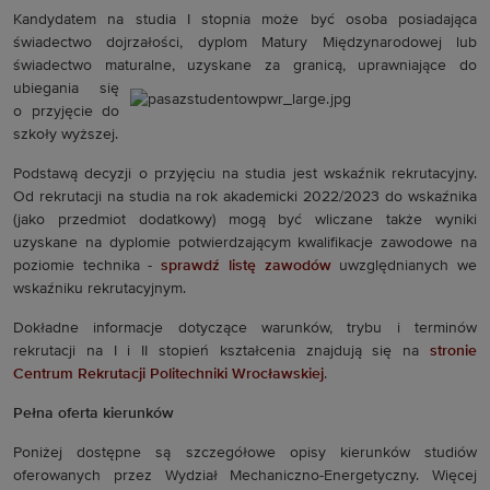
Kandydatem na studia I stopnia może być osoba posiadająca
świadectwo dojrzałości, dyplom Matury Międzynarodowej lub
świadectwo maturalne, uzyskane za granicą, uprawniające do
ubiegania si
ę
o pr
zyjęcie do
szkoły wyższej.
Podstawą decyzji o przyjęciu na studia jest wskaźnik rekrutacyjny.
Od rekrutacji na stu
dia
na rok akademicki 2022/2023 do wskaźnika
(jako przedmiot dodatkowy) mogą być wliczane także wyniki
uzyskane na dyplomie p
otwierdzającym kwalifikacje zawodowe na
poziomie technika -
sprawdź listę zawodów
uwzględnianych we
wskaźniku rekrutacyjnym
.
Dokładne informacje dotyczące warunków, trybu i terminów
rekrutacji na I i II stopień kształcenia znajdują się na
stronie
Centrum Rekrutacji Politechniki Wrocławskiej
.
Pełna oferta kierunków
Poniżej dostępne są szczegółowe opisy kierunków studiów
oferowanych przez
Wydział Mechaniczno-Energetyczny.
Więcej