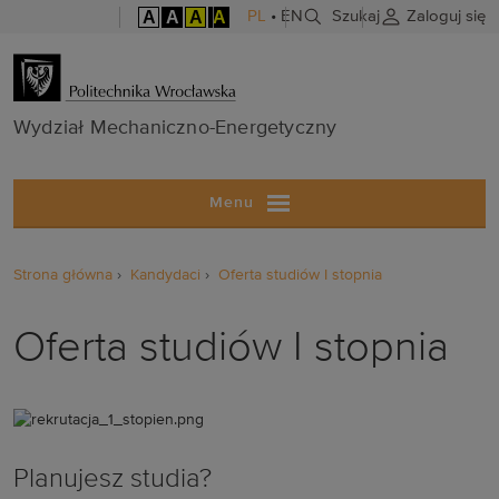
A
A
A
A
PL
•
EN
Szukaj
Zaloguj się
Wydział Mech
Wydział Mechaniczno-Energetyczny
Menu
Strona główna
Kandydaci
Oferta studiów I stopnia
Oferta studiów I stopnia
Planujesz studia?