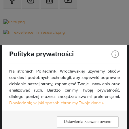
Polityka prywatności
Na stronach Politechniki Wrocławskiej używamy plików
cookies i podobnych technologii, aby zapewnić poprawne
Wybrzeże Wyspiańskiego 27
działanie naszej strony, zapamiętać Twoje ustawienia oraz
50-370 Wrocław
analizować ruch. Bardzo cenimy Twoją prywatność,
dlatego poniżej możesz zarządzać swoimi preferencjami.
Kontakt »
Dowiedz się w jaki sposób chronimy Twoje dane »
Mapa serwisu »
Deklaracja dostępności »
Ustawienia zaawansowane
Znajdź nas: