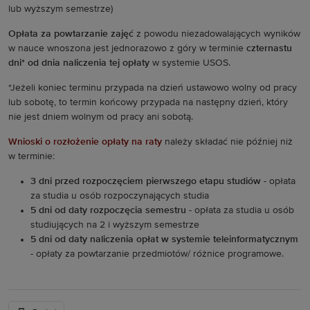
lub wyższym semestrze)
Opłata za powtarzanie zajęć
z powodu niezadowalających wyników
w nauce wnoszona jest jednorazowo z góry w terminie
czternastu
dni* od dnia naliczenia tej opłaty
w systemie USOS.
*Jeżeli koniec terminu przypada na dzień ustawowo wolny od pracy
lub sobotę, to termin końcowy przypada na następny dzień, który
nie jest dniem wolnym od pracy ani sobotą.
Wnioski o rozłożenie opłaty na raty
należy składać nie później niż
w terminie:
3 dni przed rozpoczęciem pierwszego etapu studiów -
opłata
za studia u osób rozpoczynających studia
5 dni od daty rozpoczęcia semestru
- opłata za studia u osób
studiujących na 2 i wyższym semestrze
5 dni od daty naliczenia opłat w systemie teleinformatycznym
- opłaty za powtarzanie przedmiotów/ różnice programowe.