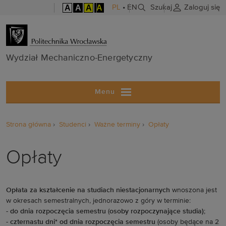
A
A
A
A
PL
•
EN
Szukaj
Zaloguj się
Wydział Mech
Wydział Mechaniczno-Energetyczny
Menu
Strona główna
Studenci
Ważne terminy
Opłaty
Opłaty
Opłata za kształcenie na studiach niestacjonarnych
wnoszona jest
w okresach semestralnych, jednorazowo z góry w terminie:
-
do dnia rozpoczęcia semestru
(
osoby rozpoczynające studia)
;
-
czternastu dni* od dnia rozpoczęcia semestru
(osoby będące na 2