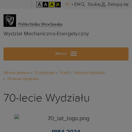
A
A
A
A
PL
•
EN
Szukaj
Zaloguj się
Wydział Mech
Wydział Mechaniczno-Energetyczny
Menu
Strona główna
O Wydziale
Profil
Historia Wydziału
70-lecie Wydziału
70-lecie Wydziału