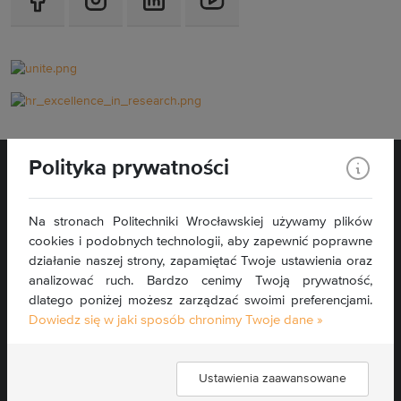
Polityka prywatności
Na stronach Politechniki Wrocławskiej używamy plików
cookies i podobnych technologii, aby zapewnić poprawne
Wybrzeże Wyspiańskiego 27
działanie naszej strony, zapamiętać Twoje ustawienia oraz
50-370 Wrocław
analizować ruch. Bardzo cenimy Twoją prywatność,
dlatego poniżej możesz zarządzać swoimi preferencjami.
Kontakt »
Dowiedz się w jaki sposób chronimy Twoje dane »
Mapa serwisu »
Deklaracja dostępności »
Ustawienia zaawansowane
Znajdź nas: