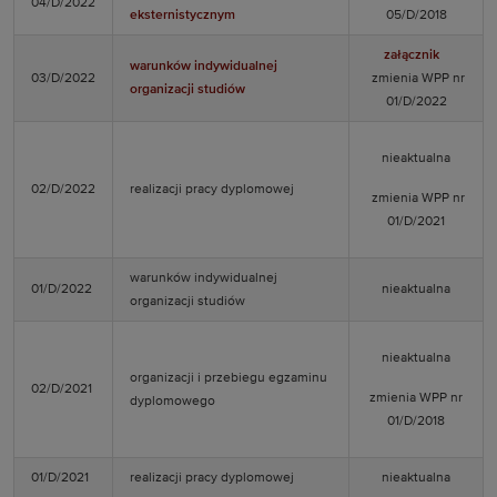
04/D/2022
eksternistycznym
05/D/2018
załącznik
warunków indywidualnej
03/D/2022
zmienia WPP nr
organizacji studiów
01/D/2022
nieaktualna
02/D/2022
realizacji pracy dyplomowej
zmienia WPP nr
01/D/2021
warunków indywidualnej
01/D/2022
nieaktualna
organizacji studiów
nieaktualna
organizacji i przebiegu egzaminu
02/D/2021
zmienia WPP nr
dyplomowego
01/D/2018
01/D/2021
realizacji pracy dyplomowej
nieaktualna