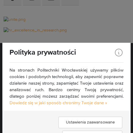
Polityka prywatności
Na stronach Politechniki Wrocławskiej używamy plików
cookies i podobnych technologii, aby zapewnić poprawne
Wybrzeże Wyspiańskiego 27
działanie naszej strony, zapamiętać Twoje ustawienia oraz
50-370 Wrocław
analizować ruch. Bardzo cenimy Twoją prywatność,
dlatego poniżej możesz zarządzać swoimi preferencjami.
Kontakt »
Dowiedz się w jaki sposób chronimy Twoje dane »
Mapa serwisu »
Deklaracja dostępności »
Ustawienia zaawansowane
Znajdź nas: