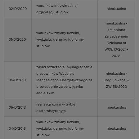
warunków indywidualnej
02/D/2020
nieaktualna
organizacji studiów
nieaktualna -
zmieniona
warunków zmiany uczelni,
Zarządzeniem
01/D/2020
wydziału, kierunku lub formy
Dziekana nr
studiów
W09/13/2024-
2028
zasad rozliczania i wynagradzania
pracowników Wydziału
nieaktualna -
06/D/2018
Mechaniczno-Energetycznego za
uregulowane w
prowadzenie zajęć w języku
ZW 58/2020
angielskim
realizacji kursu w trybie
05/D/2018
nieaktualna
eksternistycznym
warunków zmiany uczelni,
04/D/2018
wydziału, kierunku lub formy
nieaktualna
studiów