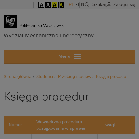
A
A
A
A
PL
•
EN
Szukaj
Zaloguj się
Wydział Mech
Wydział Mechaniczno-Energetyczny
Menu
Strona główna
Studenci
Przebieg studiów
Księga procedur
Księga procedur
Wewnętrzna procedura
Numer
Uwagi
postępowania w sprawie