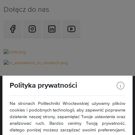
Dołącz do nas
Polityka prywatności
Na stronach Politechniki Wrocławskiej używamy plików
cookies i podobnych technologii, aby zapewnić poprawne
Wybrzeże Wyspiańskiego 27
działanie naszej strony, zapamiętać Twoje ustawienia oraz
50-370 Wrocław
analizować ruch. Bardzo cenimy Twoją prywatność,
dlatego poniżej możesz zarządzać swoimi preferencjami.
Kontakt »