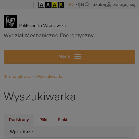
A
A
A
A
PL
•
EN
Szukaj
Zaloguj się
Wydział Mech
Wydział Mechaniczno-Energetyczny
Menu
Strona główna
Wyszukiwarka
Wyszukiwarka
Podstrony
Pliki
Bloki
Wpisz frazę