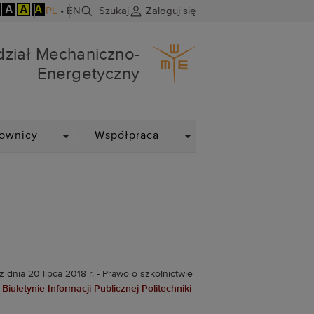
A
A
A
PL
•
EN
Szukaj
Zaloguj się
ergetyczny
ział Mechaniczno-
Energetyczny
DROPDOWN
DROPDOWN
ownicy
Współpraca
nia 20 lipca 2018 r. - Prawo o szkolnictwie
w
Biuletynie Informacji Publicznej Politechniki