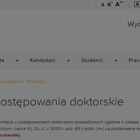
++
+
A
A
A
A
Wydział Mechaniczno-En
Wyd
DROPDOWN
DROPDOWN
DROPDOWN
le
Kandydaci
Studenci
Prac
ona główna
Doktoraty
ostępowania doktorskie
ormacje o postępowaniach doktorskich prowadzonych zgodnie z ustawą z d
szym i nauce (t.j. Dz. U. z 2020 r. poz. 85 z późn. zm.) są publikowane 
cławskiej
.