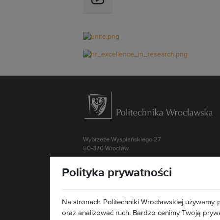
Wybrzeże Wyspiańskiego 27
50-370 Wrocław
Kontakt »
Polityka prywatności
Mapa serwisu »
Deklaracja dostępności »
Na stronach Politechniki Wrocławskiej używamy p
oraz analizować ruch. Bardzo cenimy Twoją pryw
Znajdź nas: