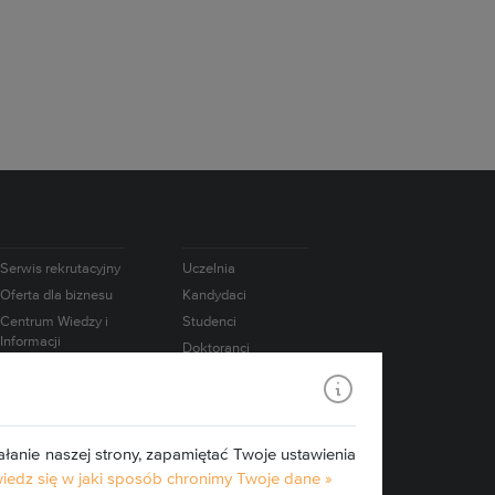
Serwis rekrutacyjny
Uczelnia
Oferta dla biznesu
Kandydaci
Centrum Wiedzy i
Studenci
Informacji
Doktoranci
Naukowo-
Absolwenci
Technicznej
Pracownicy
Współpraca
międzynarodowa
Badania
łanie naszej strony, zapamiętać Twoje ustawienia
Konsorcjum IATI
Media
edz się w jaki sposób chronimy Twoje dane »
Edukacja.CL