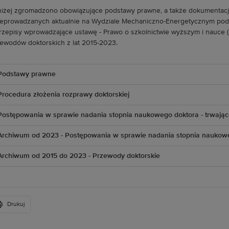
iżej zgromadzono obowiązujące podstawy prawne, a także dokumentacj
eprowadzanych aktualnie na Wydziale Mechaniczno-Energetycznym podst
Przepisy wprowadzające ustawę - Prawo o szkolnictwie wyższym i nauce (D
ewodów doktorskich z lat 2015-2023.
Podstawy prawne
Procedura złożenia rozprawy doktorskiej
Postępowania w sprawie nadania stopnia naukowego doktora - trwając
Archiwum od 2023 - Postępowania w sprawie nadania stopnia naukow
Archiwum od 2015 do 2023 - Przewody doktorskie
Drukuj