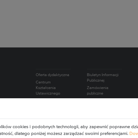
Oferta dydaktyczna
Biuletyn Informacji
Publicznej
Centrum
Kształcenia
Zamówienia
Ustawicznego
publiczne
Studium Języków
Oferty pracy
Obcych
Intranet
Studium Nauk
Wybory
Humanistycznych i
Europejska Karta
Społecznych
lików cookies i podobnych technologii, aby zapewnić poprawne dzia
Naukowca
Studium
atność, dlatego poniżej możesz zarządzać swoimi preferencjami.
Dowi
Wychowania