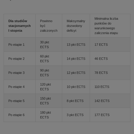
Minimalna liczba
Dla studiów
Powinno
Maksymalny
punktów do
stacjonarnych
być
dozwolony
warunkowego
I stopnia
zaliczonych
deficyt
zaliczenia etapu
30 pkt
Po etapie 1
13 pkt ECTS
17 ECTS
ECTS
60 pkt
Po etapie 2
14 pkt ECTS
46
ECTS
ECTS
90 pkt
Po etapie 3
12 pkt ECTS
78
ECTS
ECTS
120 pkt
Po etapie 4
10 pkt ECTS
110
ECTS
ECTS
150 pkt
Po etapie 5
8 pkt ECTS
142
ECTS
ECTS
180 pkt
Po etapie 6
3 pkt ECTS
177
ECTS
ECTS