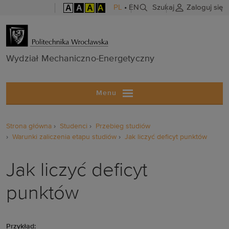
A
A
A
A
PL
•
EN
Szukaj
Zaloguj się
Wydział Mech
Wydział Mechaniczno-Energetyczny
Menu
Strona główna
Studenci
Przebieg studiów
Warunki zaliczenia etapu studiów
Jak liczyć deficyt punktów
Jak liczyć deficyt
punktów
Przykład: