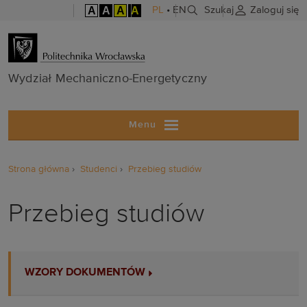
A
A
A
A
PL
•
EN
Szukaj
Zaloguj się
Wydział Mech
Wydział Mechaniczno-Energetyczny
Menu
Strona główna
Studenci
Przebieg studiów
Przebieg studiów
WZORY DOKUMENTÓW