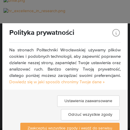
Polityka prywatności
Na stronach Politechniki Wrocławskiej używamy plików
cookies i podobnych technologii, aby zapewnić poprawne
Wybrzeże Wyspiańskiego 27
działanie naszej strony, zapamiętać Twoje ustawienia oraz
50-370 Wrocław
analizować ruch. Bardzo cenimy Twoją prywatność,
dlatego poniżej możesz zarządzać swoimi preferencjami.
Kontakt »
Dowiedz się w jaki sposób chronimy Twoje dane »
Mapa serwisu »
Deklaracja dostępności »
Ustawienia zaawansowane
Znajdź nas:
Odrzuć wszystkie zgody
Zaakceptuj wszystkie zgody i wejdź do serwisu