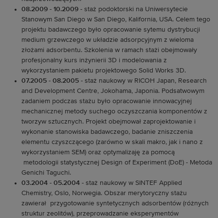
08.2009 - 10.2009
- staż podoktorski na Uniwersytecie
Stanowym San Diego w San Diego, Kalifornia, USA. Celem tego
projektu badawczego było opracowanie sytemu dystrybucji
medium grzewczego w układzie adsorpcyjnym z wieloma
złożami adsorbentu. Szkolenia w ramach stażi obejmowały
profesjonalny kurs inżynierii 3D i modelowania z
wykorzystaniem pakietu projektowego Solid Works 3D.
07.2005 - 08.2005
- staż naukowy w RICOH Japan, Research
and Development Centre, Jokohama, Japonia. Podsatwowym
zadaniem podczas stażu było opracowanie innowacyjnej
mechanicznej metody suchego oczyszczania komponentów z
tworzyw sztucznych. Projekt obejmował zaprojektowanie i
wykonanie stanowiska badawczego, badanie zniszczenia
elementu czyszczącego (zarówno w skali makro, jak i nano z
wykorzystaniem SEM) oraz optymalizaję za pomocą
metodologii statystycznej Design of Experiment (DoE) - Metoda
Genichi Taguchi.
03.2004 - 05.2004
- staż naukowy w SINTEF Applied
Chemistry, Oslo, Norwegia. Obszar merytoryczny stażu
zawierał przygotowanie syntetycznych adsorbentów (różnych
struktur zeolitów), przeprowadzanie eksperymentów