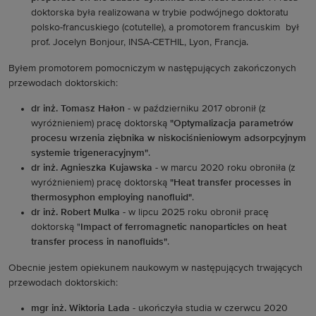
doktorska była realizowana w trybie podwójnego doktoratu
polsko-francuskiego (cotutelle), a promotorem francuskim był
prof. Jocelyn Bonjour, INSA-CETHIL, Lyon, Francja.
Byłem promotorem pomocniczym w następujących zakończonych
przewodach doktorskich:
dr inż. Tomasz Hałon
- w październiku 2017 obronił (z
wyróżnieniem) pracę doktorską
"Optymalizacja parametrów
procesu wrzenia ziębnika w niskociśnieniowym adsorpcyjnym
systemie trigeneracyjnym"
.
dr inż. Agnieszka Kujawska
- w marcu 2020 roku obroniła (z
wyróżnieniem) pracę doktorską
"Heat transfer processes in
thermosyphon employing nanofluid"
.
dr inż. Robert Mulka
- w lipcu 2025 roku obronił pracę
doktorską "
Impact of ferromagnetic nanoparticles on heat
transfer process in nanofluids"
.
Obecnie jestem opiekunem naukowym w następujących trwających
przewodach doktorskich:
mgr inż. Wiktoria Lada
- ukończyła studia w czerwcu 2020