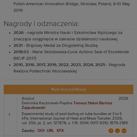
Polish-American Innovation Bridge, Wroclaw, Poland, 8-10 May
2019
Nagrody i odznaczenia:
2026
- nagroda Ministra Nauki i Szkolnictwa Wyższego za
znaczące osiągnięcia w zakresie działalności naukowej
2021
- Brązowy Medal za Długoletnią Służbę
2018.03
- Marie Sklodowska-Curie Actions Seal of Excellende
(MC-IF-2017)
2010, 2016, 2017, 2019, 2022, 2023, 2024, 2025
- Nagroda
Rektora Politechniki Wrocławskiej
Wybrane publikacje
Artykuł
2026
Dominika Kaczmarek-Piąstka
Tomasz Hałon
Bartosz
Zajączkowski
Experimental study of pool boiling on tube bundles at 3 to 5
1
kPa. International Journal of Heat and Mass Transfer. 2026,
vol. 256, pt. 2, art. 127878, s. 1-15. ISSN: 0017-9310; 1879-2189
Zasoby:
DOI
URL
SFX