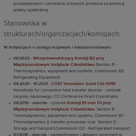
przepływowych i określaniu krzywych przebicia za pomocą
analizy spektralnej.
Stanowiska w
strukturach/organizacjach/komisjach:
W instytucjach o zasięgu krajowym i międzynarodowym:
08.2023 -
Wiceprzewodniczący Komisji B2 przy
Międzynarodowym Instytucie Chłodnictwa
(
Section B -
Thermodynamics, equipment and systems, Commission B2
Refrigerating Equipment)
04.2020 - 10.2021
-
COST Innovators Grant CIG-15119
:
Nanofluids for convective heat transfer devices - członek
zespołu naukowego, ITC Conference Grant Coordinator.
08.2019 - obecnie
- członek
Komisji B1 oraz D1 przy
Międzynarodowym Instytucie Chłodnictwa
. Section B -
Thermodynamics, equipment and systems, Commission B1 -
Thermodynamics & transfer processes oraz Section D -
Storage and transport,Commission D2 - Refrigerated transport.
07.2018 - obecnie
- zarejestrowany i aktywny recenzent w