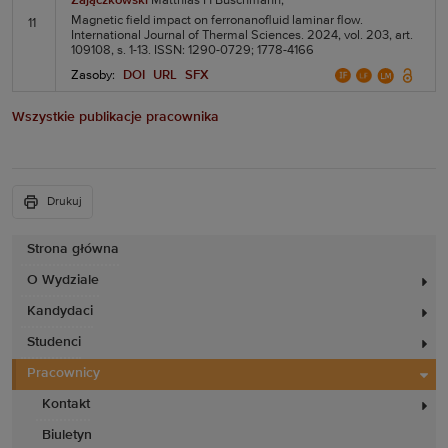
Zajączkowski
Matthias H Buschmann,
Magnetic field impact on ferronanofluid laminar flow.
11
International Journal of Thermal Sciences. 2024, vol. 203, art.
109108, s. 1-13. ISSN: 1290-0729; 1778-4166
Zasoby:
DOI
URL
SFX
Wszystkie publikacje pracownika
Drukuj
Strona główna
O Wydziale
Kandydaci
Studenci
Pracownicy
Kontakt
Biuletyn