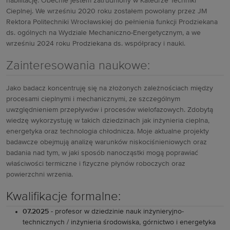
habilitację. Obecnie jestem zatrudniony w Katedrze Techniki
Cieplnej. We wrześniu 2020 roku zostałem powołany przez JM
Rektora Politechniki Wrocławskiej do pełnienia funkcji Prodziekana
ds. ogólnych na Wydziale Mechaniczno-Energetycznym, a we
wrześniu 2024 roku Prodziekana ds. współpracy i nauki.
Zainteresowania naukowe:
Jako badacz koncentruję się na złożonych zależnościach między
procesami cieplnymi i mechanicznymi, ze szczególnym
uwzględnieniem przepływów i procesów wielofazowych. Zdobytą
wiedzę wykorzystuję w takich dziedzinach jak inżynieria cieplna,
energetyka oraz technologia chłodnicza. Moje aktualne projekty
badawcze obejmują analizę warunków niskociśnieniowych oraz
badania nad tym, w jaki sposób nanocząstki mogą poprawiać
właściwości termiczne i fizyczne płynów roboczych oraz
powierzchni wrzenia.
Kwalifikacje formalne:
07.2025
- profesor w dziedzinie nauk inżynieryjno-
technicznych / inżynieria środowiska, górnictwo i energetyka