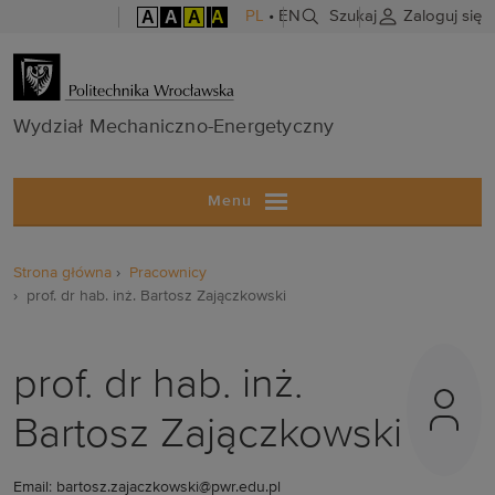
A
A
A
A
PL
•
EN
Szukaj
Zaloguj się
Wydział Mech
Wydział Mechaniczno-Energetyczny
Menu
Strona główna
Pracownicy
prof. dr hab. inż. Bartosz Zajączkowski
prof. dr hab. inż.
Bartosz Zajączkowski
Email: bartosz.zajaczkowski@pwr.edu.pl