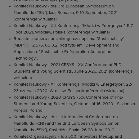
Komitet Naukowy
- the 3rd European Symposium on
Nanofluids (ESNf), Iasi, Romania, 9-10 September, 2021
(konferencja wirtualna)
Komitet Naukowy - XIII Konferencja "Młodzi w Energetyce", 5-7
lipca 2021, Wroclaw, Polska (konferencja wirtualna)
Redaktor numeru specjalnego czasopisma "Sustainability"
(MDPI) (IF 2.576, CS 3.2) pod tytułem "Development and
Application of Sustainable Refrigeration Adsorption
Technology".
Komitet Naukowy
- 2021 CPSYS - XX Conference of PhD
Students and Young Scientists, June 23-25, 2021 (konferencja
wirtualna)
Komitet Naukowy - XII Konferencja "Młodzi w Energetyce", 22-
23 czerwca 2020, Wroclaw, Polska (konferencja wirtualna)
Komitet Naukowy
- 2020 CPSYS - XX Conference of PhD
Students and Young Scientists, October 14-16, 2020 - Szklarska
Poręba, Poland
Komitet Naukowy
- the 1st International Conference on
Nanofluids (ICNf) and the 2nd European Symposium on
Nanofluids (ESNf), Castellón, Spain, 26-28 June 2019
Komitet Organizacyjny - Top 500 Innovators Meetup and