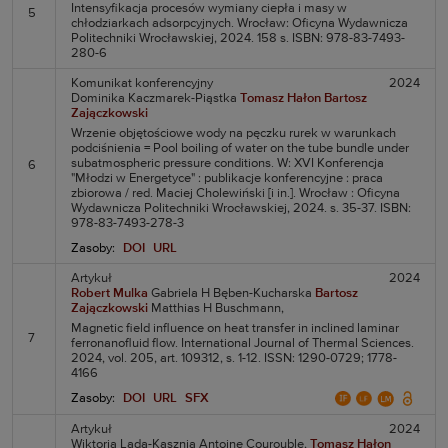
Intensyfikacja procesów wymiany ciepła i masy w
5
chłodziarkach adsorpcyjnych. Wrocław: Oficyna Wydawnicza
Politechniki Wrocławskiej, 2024. 158 s. ISBN: 978-83-7493-
280-6
Komunikat konferencyjny
2024
Dominika Kaczmarek-Piąstka
Tomasz Hałon
Bartosz
Zajączkowski
Wrzenie objętościowe wody na pęczku rurek w warunkach
podciśnienia = Pool boiling of water on the tube bundle under
subatmospheric pressure conditions. W: XVI Konferencja
6
"Młodzi w Energetyce" : publikacje konferencyjne : praca
zbiorowa / red. Maciej Cholewiński [i in.]. Wrocław : Oficyna
Wydawnicza Politechniki Wrocławskiej, 2024. s. 35-37. ISBN:
978-83-7493-278-3
Zasoby:
DOI
URL
Artykuł
2024
Robert Mulka
Gabriela H Bęben-Kucharska
Bartosz
Zajączkowski
Matthias H Buschmann,
Magnetic field influence on heat transfer in inclined laminar
7
ferronanofluid flow. International Journal of Thermal Sciences.
2024, vol. 205, art. 109312, s. 1-12. ISSN: 1290-0729; 1778-
4166
Zasoby:
DOI
URL
SFX
Artykuł
2024
Wiktoria Lada-Kasznia
Antoine Courouble,
Tomasz Hałon