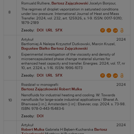
Romuald Rulliere,
Bartosz Zajączkowski
Jocelyn Bonjour,
The regimes of droplet vaporization in saturated conditions
8
under low pressure. International Journal of Heat and Mass
Transfer. 2024, vol. 232, art. 125926, s. 1-9. ISSN: 0017-9310;
1879-2189
Zasoby:
DOI
URL
SFX
Artykuł
2024
Bartłomiej A Nalepa
Krzysztof Dutkowski,
Marcin Kruzel,
Bogusław Białko
Bartosz Zajączkowski
Experimental investigation of the viscosity and density of
9
microencapsulated phase change material slurries for
enhanced heat capacity and transfer. Energies. 2024, vol. 17, nr
10, art. 2324, s. 1-16. ISSN: 1996-1073
Zasoby:
DOI
URL
SFX
Rozdział w monografii
2024
Bartosz Zajączkowski
Robert Mulka
Nanofluids for industrial heating and cooling. W: Towards
nanofluids for large-scale industrial applications / Bharat A.
10
Bhanvase [i in.]. Amsterdam [i in] : Elsevier, cop. 2024. s. 73-98.
ISBN: 978-0-443-15483-6
Zasoby:
DOI
Artykuł
2024
Robert Mulka
Gabriela H Bęben-Kucharska
Bartosz