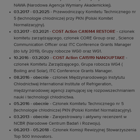
NAWA (Narodowa Agencja Wymiany Akademickiej).
03.2017 - 03.2025
- Przewodniczący Komitetu Technicznego nr
5 (technologie chłodnicze) przy PKN (Polski Komitet
Normalizacyjny).
03.2017 - 03.2021
-
COST Action CA16144 RESTORE
- członek
komitetu zarządzającego, członek CORE Group oraz , Science
Communication Officer oraz ITC Conference Grants Manager
(do luty 2019), Grupy robocze WG0 oraz WG1.
10.2016 - 03.2020
-
COST Action CA15119 NANOUPTAKE
-
członek Komitetu Zarządzającego, Grupa robocza WG4 (
Boiling and Solar), ITC Conference Grants Manager.
08.2016 - obecnie
- członek Międzynarodowego Instytutu
Chłodnictwa) International Institute of Refrigeration,
międzyrnarodowej agencji zajmującej się rozpowszechnianiem
nauki i technologii chłodnictwa.
05.2016 - obecnie
- Członek Komitetu Technicznego nr 5
(technologie chłodnicze) PKN (Polski Komitet Normalizacyjny).
03.2013 - obecnie
- Zarejestrowany i aktywny recenzent w
NCBR (Narodowe Centrum Badań i Rozwoju).
06.2013 - 05.2018
- Członek Komisji Rewizyjnej Stowarzyszenia
Top 500 Innovators.