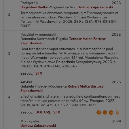
Podręcznik
2026
Bogusław Białko
Zbigniew Królicki
Bartosz Zajączkowski
Termodynamika obniżania temperatury = Thermodynamics of
2
temperature reduction. Wrocław: Oficyna Wydawnicza
Politechniki Wroclawskiej, 2026. 269 s. ISBN: 978-83-8134-
004-5
Rozdział w monografii
2025
Dominika Kaczmarek-Piąstka
Tomasz Hałon
Bartosz
Zajączkowski
Heat transfer and vapor structures in subatmospheric pool
boiling on tube bundles. W: Rozwiązania w wymianie ciepła i
3
masy. Wyzwania i perspektywy. T.1 / red. Magdalena Piasecka.
Kielce : Wydawnictwo Politechniki Świętokrzyskiej, 2025. s.
311-323. ISBN: 978-83-66678-68-2
Zasoby:
SFX
Artykuł
2025
Gabriela H Bęben-Kucharska
Robert Mulka
Bartosz
Zajączkowski
Effect of axial and lateral magnetic field configurations on heat
4
transfer in mixed convection ferrofluid flow. Energies. 2025,
vol. 18, nr 18, art. 4790, s. 1-22. ISSN: 1996-1073
Zasoby:
DOI
URL
SFX
Monografia
2024
Bartosz Zajączkowski