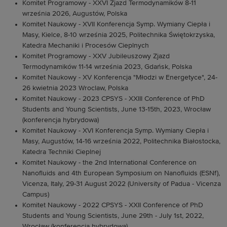
Komitet Programowy - XXVI Zjazd Termodynamików 8-11
września 2026, Augustów, Polska
Komitet Naukowy - XVII Konferencja Symp. Wymiany Ciepła i
Masy, Kielce, 8-10 września 2025, Politechnika Świętokrzyska,
Katedra Mechaniki i Procesów Cieplnych
Komitet Programowy - XXV Jubileuszowy Zjazd
Termodynamików 11-14 września 2023, Gdańsk, Polska
Komitet Naukowy - XV Konferencja "Młodzi w Energetyce", 24-
26 kwietnia 2023 Wroclaw, Polska
Komitet Naukowy - 2023 CPSYS - XXIII Conference of PhD
Students and Young Scientists, June 13-15th, 2023, Wrocław
(konferencja hybrydowa)
Komitet Naukowy - XVI Konferencja Symp. Wymiany Ciepła i
Masy, Augustów, 14-16 września 2022, Politechnika Białostocka,
Katedra Techniki Cieplnej
Komitet Naukowy - the 2nd International Conference on
Nanofluids and 4th European Symposium on Nanofluids (ESNf),
Vicenza, Italy, 29-31 August 2022 (University of Padua - Vicenza
Campus)
Komitet Naukowy
- 2022 CPSYS - XXII Conference of PhD
Students and Young Scientists, June 29th - July 1st, 2022,
Wrocław (konferencja hybrydowa)