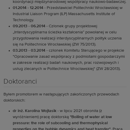
koordynacji międzynarodowej współpracy naukowo-badawczej.
01.2014 - 12.2014
- Przedstawiciel Politechniki Wrocławskiej w
Industrial Liaison Program (ILP) Massachusetts Institute of
Technology.
09.2013 - 06.2014
- Członek grupy projektowej
„Interdyscyplinarna ścieżka kształcenia” powołanej w celu
przygotowania realizacji interdyscyplinarnych polityk uczenia
się na Politechnice Wrocławskiej (ZW 75/2013).
03.2013 - 03.2014
- członek Komitetu Sterującego w projekcie
"Opracowanie zasad współpracy z podmiotami gospodarczymi
w zakresie realizacji badań naukowych, prac rozwojowych i
usług zlecanych w Politechnice Wrocławskiej" (ZW 28/2013).
Doktoranci
Byłem promotorem w następujących zakończonych przewodach
doktorskich:
dr inż. Karolina Wojtasik
- w lipcu 2021 obroniła (z
wyróżnieniem) pracę doktorską
"Boiling of water at low
pressure: the role of subcooling and thermophysical
properties on the bubble dynamics and heat transfer"
. Praca