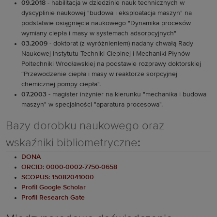
09.2018
- habilitacja w dziedzinie nauk technicznych w
dyscyplinie naukowej "budowa i eksploatacja maszyn" na
podstatwie osiągnięcia naukowego "Dynamika procesów
wymiany ciepła i masy w systemach adsorpcyjnych"
03.2009
- doktorat (z wyróżnieniem) nadany chwałą Rady
Naukowej Instytutu Techniki Cieplnej i Mechaniki Płynów
Poltechniki Wrocławskiej na podstawie rozprawy doktorskiej
“Przewodzenie ciepła i masy w reaktorze sorpcyjnej
chemicznej pompy ciepła".
07.2003
- magister inżynier na kierunku "mechanika i budowa
maszyn" w specjalności "aparatura procesowa".
Bazy dorobku naukowego oraz
wskaźniki bibliometryczne
:
DONA
ORCID: 0000-0002-7750-0658
SCOPUS: 15082041000
Profil Google Scholar
Profil Research Gate