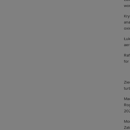
wor
Kry
ana
oxi
Łuk
aer
Raf
for
Zie
tur
Mac
Rog
202
Mon
Zat