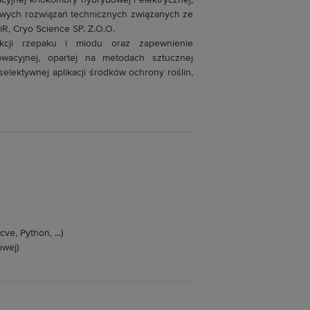
yjnej kriokomory hybrydowej i elektrycznej,
nowych rozwiązań technicznych związanych ze
iR, Cryo Science SP. Z.O.O.
ukcji rzepaku i miodu oraz zapewnienie
wacyjnej, opartej na metodach sztucznej
 selektywnej aplikacji środków ochrony roślin,
e, Python, ...)
owej)