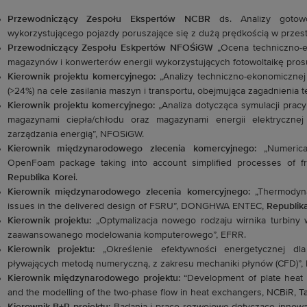
Przewodniczący Zespołu Ekspertów NCBR
ds. Analizy gotowoś
wykorzystującego pojazdy poruszające się z dużą prędkością w przest
Przewodniczący Zespołu Eskpertów NFOŚiGW
„Ocena techniczno-e
magazynów i konwerterów energii wykorzystujących fotowoltaikę pro
Kierownik projektu komercyjnego:
„Analizy techniczno-ekonomicznej
(>24%) na cele zasilania maszyn i transportu, obejmująca zagadnienia 
Kierownik projektu komercyjnego:
„Analiza dotycząca symulacji pracy
magazynami ciepła/chłodu oraz magazynami energii elektryczne
zarządzania energią”, NFOSiGW.
Kierownik międzynarodowego zlecenia komercyjnego:
„Numerical
OpenFoam package taking into account simplified processes of f
Republika Korei
.
Kierownik międzynarodowego zlecenia komercyjnego:
„Thermodynam
issues in the delivered design of FSRU”, DONGHWA ENTEC,
Republika
Kierownik projektu:
„Optymalizacja nowego rodzaju wirnika turbiny 
zaawansowanego modelowania komputerowego”, EFRR.
Kierownik projektu:
„Określenie efektywności energetycznej d
pływających metodą numeryczną, z zakresu mechaniki płynów (CFD)”,
Kierownik międzynarodowego projektu:
“Development of plate heat e
and the modelling of the two-phase flow in heat exchangers, NCBiR,
T