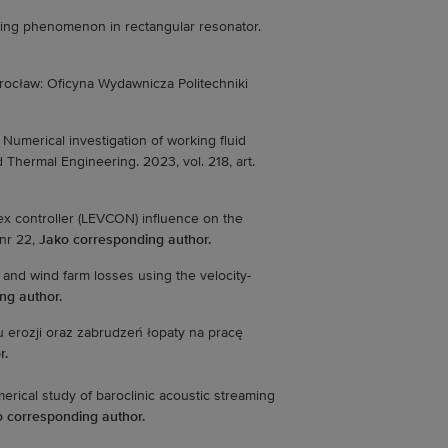
ming phenomenon in rectangular resonator.
ocław: Oficyna Wydawnicza Politechniki
umerical investigation of working fluid
Thermal Engineering. 2023, vol. 218, art.
ex controller (LEVCON) influence on the
 nr 22,
Jako corresponding author.
and wind farm losses using the velocity-
ng author.
 erozji oraz zabrudzeń łopaty na pracę
r.
rical study of baroclinic acoustic streaming
 corresponding author.