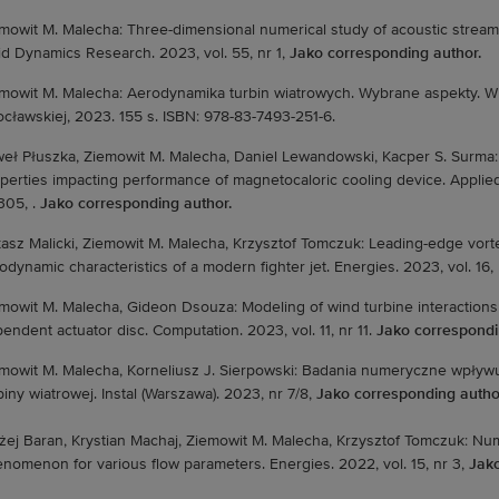
mowit M. Malecha: Three-dimensional numerical study of acoustic strea
id Dynamics Research. 2023, vol. 55, nr 1,
Jako corresponding author.
mowit M. Malecha: Aerodynamika turbin wiatrowych. Wybrane aspekty. Wr
cławskiej, 2023. 155 s. ISBN: 978-83-7493-251-6.
eł Płuszka, Ziemowit M. Malecha, Daniel Lewandowski, Kacper S. Surma: N
perties impacting performance of magnetocaloric cooling device. Applied 
305, .
Jako corresponding author.
asz Malicki, Ziemowit M. Malecha, Krzysztof Tomczuk: Leading-edge vort
odynamic characteristics of a modern fighter jet. Energies. 2023, vol. 16,
mowit M. Malecha, Gideon Dsouza: Modeling of wind turbine interactions 
endent actuator disc. Computation. 2023, vol. 11, nr 11.
Jako correspondi
mowit M. Malecha, Korneliusz J. Sierpowski: Badania numeryczne wpływu
biny wiatrowej. Instal (Warszawa). 2023, nr 7/8,
Jako corresponding autho
żej Baran, Krystian Machaj, Ziemowit M. Malecha, Krzysztof Tomczuk: Nume
nomenon for various flow parameters. Energies. 2022, vol. 15, nr 3,
Jako