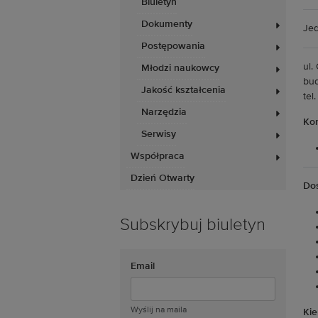
Biuletyn
Dokumenty
Jed
Postępowania
ul.
Młodzi naukowcy
bud
Jakość kształcenia
tel
Narzędzia
Kon
Serwisy
Współpraca
Dzień Otwarty
Doś
Subskrybuj biuletyn
Email
Wyślij na maila
Kie