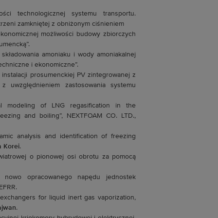
ci technologicznej systemu transportu.
rzeni zamkniętej z obniżonym ciśnieniem
konomicznej możliwości budowy zbiorczych
sumencką”.
 składowania amoniaku i wody amoniakalnej
techniczne i ekonomiczne”.
 instalacji prosumenckiej PV zintegrowanej z
j z uwzględnieniem zastosowania systemu
 modeling of LNG regasification in the
reezing and boiling”, NEXTFOAM CO. LTD.,
ic analysis and identification of freezing
 Korei
.
wiatrowej o pionowej osi obrotu za pomocą
la nowo opracowanego napędu jednostek
 EFRR.
xchangers for liquid inert gas vaporization,
ajwan
.