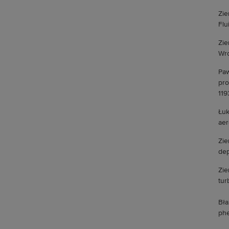
Zie
Flu
Zie
Wro
Paw
pro
119
Łuk
aer
Zie
dep
Zie
tur
Bła
phe