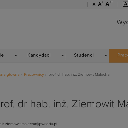
++
+
A
A
A
A
Wydział Mechaniczno-En
Wyd
DROPDOWN
DROPDOWN
DROPDOWN
le
Kandydaci
Studenci
Prac
ona główna
Pracownicy
prof. dr hab. inż. Ziemowit Malecha
rof. dr hab. inż. Ziemowit 
il: ziemowit.malecha@pwr.edu.pl