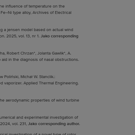
the influence of temperature on the
–Ni type alloy, Archives of Electrical
ing a jensen model based on actual wind
n. 2025, vol. 13, nr 1.
Jako corresponding
a, Robert Chrzan*, Jolanta Gawlik*, A.
 aid in the diagnosis of nasal obstructions.
 Poliński, Michał W. Stanclik.:
d vaporizer. Applied Thermal Engineering.
 the aerodynamic properties of wind turbine
umerical and experimental investigation of
2024, vol. 231,
Jako corresponding author.
cal investigation of a novel type of rotor