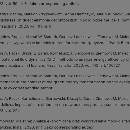
3, vol. 59, nr 6,
Jako corresponding author.
stian Machaj, Marek Skrzypkiewicz*, Anna Niemczyk*, Jakub Kupecki*, Zi
thickness on direct ammonia decomposition in solid oxide fuel cells, nu
nsactions. 2023, vol. 111, nr 6
gniew Rogala, Michał W. Stanclik, Dariusz Łuszkiewicz, Ziemowit M. Malec
encjał i wyzwania w kontekście transformacji energetycznej. Rynek Energi
a A. Pacak, Błażej Ł. Baran, Korneliusz J. Sierpowski, Ziemowit M. Malecha
putational fluid dynamics (CFD) methods to analyze energy efficiency of i
munications in Heat and Mass Transfer. 2023, vol. 143, art. 106727
gniew Rogala, Michał W. Stanclik, Dariusz Łuszkiewicz, Ziemowit M. Malec
methane in the context of the green energy transformation on the exampl
4,
Jako corresponding author.
a A. Pacak, Korneliusz J. Sierpowski, Błażej Ł. Baran, Ziemowit M. Malech
delidis.: Impact of air distribution on dew point evaporative cooler the
3, vol. 224
mowit M. Malecha: Analiza ekonomiczna oraz wykorzystania mocy dla far
tyckim. Instal. 2023, nr 1,
Jako corresponding author.