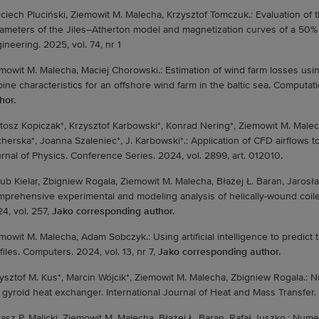
ciech Pluciński, Ziemowit M. Malecha, Krzysztof Tomczuk.: Evaluation of 
ameters of the Jiles–Atherton model and magnetization curves of a 50% Fe
ineering. 2025, vol. 74, nr 1
mowit M. Malecha, Maciej Chorowski.: Estimation of wind farm losses us
bine characteristics for an offshore wind farm in the baltic sea. Computatio
hor.
tosz Kopiczak*, Krzysztof Karbowski*, Konrad Nering*, Ziemowit M. Malech
herska*, Joanna Szaleniec*, J. Karbowski*.: Application of CFD airflows to
rnal of Physics. Conference Series. 2024, vol. 2899, art. 012010
.
ub Kielar, Zbigniew Rogala, Ziemowit M. Malecha, Błażej Ł. Baran, Jarosław
prehensive experimental and modeling analysis of helically-wound coile
4, vol. 257,
Jako corresponding author.
mowit M. Malecha, Adam Sobczyk.: Using artificial intelligence to predict
files. Computers. 2024, vol. 13, nr 7,
Jako corresponding author.
ysztof M. Kus*, Marcin Wójcik*, Ziemowit M. Malecha, Zbigniew Rogala.: N
 gyroid heat exchanger. International Journal of Heat and Mass Transfer. 
asz P. Malicki, Ziemowit M. Malecha, Błażej Ł. Baran, Rafał Juszko.: Numeri