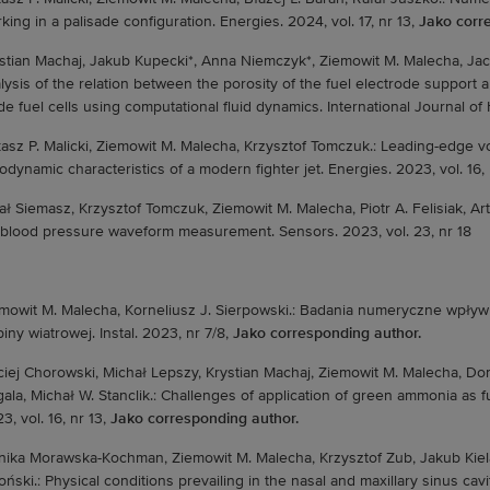
king in a palisade configuration. Energies. 2024, vol. 17, nr 13,
Jako corr
stian Machaj, Jakub Kupecki*, Anna Niemczyk*, Ziemowit M. Malecha, Jac
lysis of the relation between the porosity of the fuel electrode support a
de fuel cells using computational fluid dynamics. International Journal o
asz P. Malicki, Ziemowit M. Malecha, Krzysztof Tomczuk.: Leading-edge v
odynamic characteristics of a modern fighter jet. Energies. 2023, vol. 16,
ał Siemasz, Krzysztof Tomczuk, Ziemowit M. Malecha, Piotr A. Felisiak, Art
 blood pressure waveform measurement. Sensors. 2023, vol. 23, nr 18
mowit M. Malecha, Korneliusz J. Sierpowski.: Badania numeryczne wpływ
biny wiatrowej. Instal. 2023, nr 7/8,
Jako corresponding author.
iej Chorowski, Michał Lepszy, Krystian Machaj, Ziemowit M. Malecha, Dom
ala, Michał W. Stanclik.: Challenges of application of green ammonia as f
3, vol. 16, nr 13,
Jako corresponding author.
ika Morawska-Kochman, Ziemowit M. Malecha, Krzysztof Zub, Jakub Kiela
oński.: Physical conditions prevailing in the nasal and maxillary sinus ca