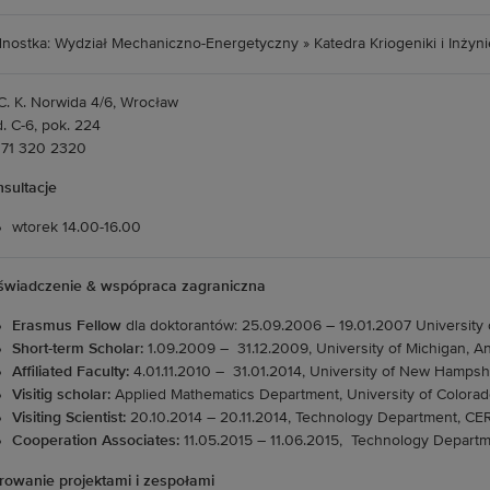
nostka: Wydział Mechaniczno-Energetyczny » Katedra Kriogeniki i Inżynie
 C. K. Norwida 4/6, Wrocław
. C-6, pok. 224
. 71 320 2320
sultacje
wtorek 14.00-16.00
wiadczenie & wspópraca zagraniczna
Erasmus Fellow
dla doktorantów: 25.09.2006 – 19.01.2007 University
Short-term Scholar:
1.09.2009 – 31.12.2009, University of Michigan, A
Affiliated Faculty:
4.01.11.2010 – 31.01.2014, University of New Hamps
Visitig scholar:
Applied Mathematics Department, University of Colorad
Visiting Scientist:
20.10.2014 – 20.11.2014, Technology Department, CE
Cooperation Associates:
11.05.2015 – 11.06.2015, Technology Depart
rowanie projektami i zespołami