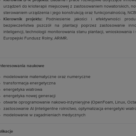
Kierownik B+R projektu:
Badania i prace rozwojowe dotyczące innowac
urządzeń do krioterapii miejscowej z zastosowaniem nowatorskich, 
sterowaniem urządzenia i jego konstrukcją oraz funkcjonalnością, NCB
Kierownik projektu:
Podniesienie jakości i efektywności prod
bezpieczeństwa pszczół na plantacji poprzez zastosowanie inno
inteligencji, technologii monitorowania stanu plantacji, wnioskowania i
Europejski Fundusz Rolny, ARiMR.
interesowania naukowe
modelowanie matematyczne oraz numeryczne
transformacja energetyczna
energetyka wiatrowa
energetyka nowej generacji
otwarte oprogramowanie nakowo-inżynieryjne (OpenFoam, Linux, Octacv
zastosowanie AI (inteligentne rolnictwo, optymalizacja energetyki wiatr
modelowanie w zagadnieniach medycznych
likacje