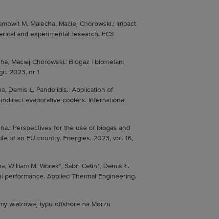
emowit M. Malecha, Maciej Chorowski.: Impact
merical and experimental research. ECS
ha, Maciej Chorowski.: Biogaz i biometan:
i. 2023, nr 1
, Demis Ł. Pandelidis.: Application of
ndirect evaporative coolers. International
ha.: Perspectives for the use of biogas and
e of an EU country. Energies. 2023, vol. 16,
a, William M. Worek*, Sabri Cetin*, Demis Ł.
rmal performance. Applied Thermal Engineering.
my wiatrowej typu offshore na Morzu