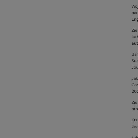
Woj
par
Eng
Zie
tur
aut
Bar
Suc
Jou
Jak
Com
202
Zie
pro
Krz
the
Łuk