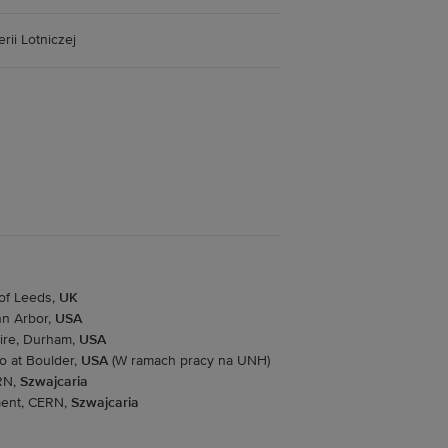
rii Lotniczej
 of Leeds,
UK
nn Arbor,
USA
hire, Durham,
USA
o at Boulder,
USA
(W ramach pracy na UNH)
RN,
Szwajcaria
ment, CERN,
Szwajcaria