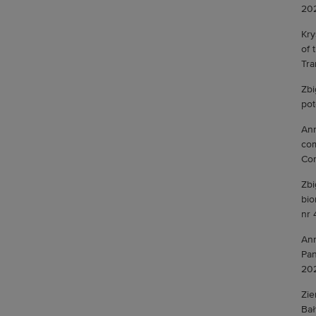
202
Kry
of 
Tra
Zbi
pot
Ann
com
Com
Zbi
bio
nr 
Ann
Pan
202
Zie
Bał