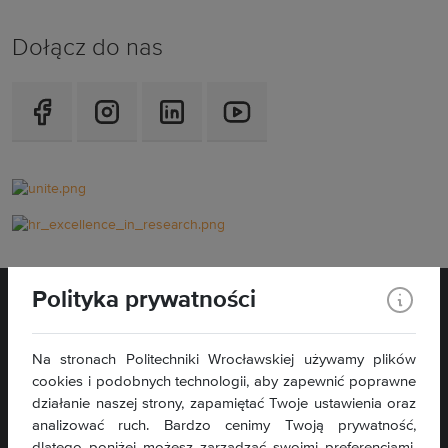
Dołącz do nas
Polityka prywatności
Na stronach Politechniki Wrocławskiej używamy plików
cookies i podobnych technologii, aby zapewnić poprawne
Wybrzeże Wyspiańskiego 27
działanie naszej strony, zapamiętać Twoje ustawienia oraz
50-370 Wrocław
analizować ruch. Bardzo cenimy Twoją prywatność,
dlatego poniżej możesz zarządzać swoimi preferencjami.