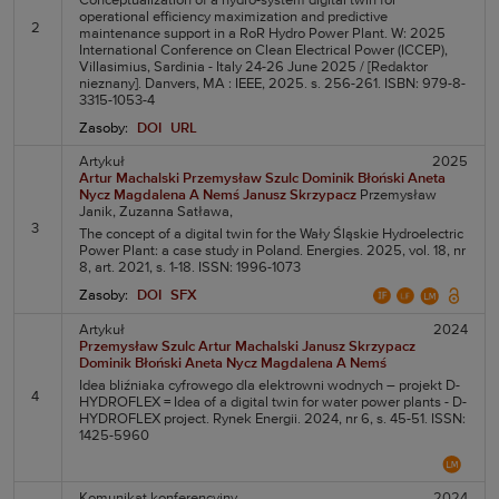
Conceptualization of a hydro-system digital twin for
operational efficiency maximization and predictive
2
maintenance support in a RoR Hydro Power Plant. W: 2025
International Conference on Clean Electrical Power (ICCEP),
Villasimius, Sardinia - Italy 24-26 June 2025 / [Redaktor
nieznany]. Danvers, MA : IEEE, 2025. s. 256-261. ISBN: 979-8-
3315-1053-4
Zasoby:
DOI
URL
Artykuł
2025
Artur Machalski
Przemysław Szulc
Dominik Błoński
Aneta
Nycz
Magdalena A Nemś
Janusz Skrzypacz
Przemysław
Janik,
Zuzanna Satława,
3
The concept of a digital twin for the Wały Śląskie Hydroelectric
Power Plant: a case study in Poland. Energies. 2025, vol. 18, nr
8, art. 2021, s. 1-18. ISSN: 1996-1073
Zasoby:
DOI
SFX
Artykuł
2024
Przemysław Szulc
Artur Machalski
Janusz Skrzypacz
Dominik Błoński
Aneta Nycz
Magdalena A Nemś
Idea bliźniaka cyfrowego dla elektrowni wodnych – projekt D-
4
HYDROFLEX = Idea of a digital twin for water power plants - D-
HYDROFLEX project. Rynek Energii. 2024, nr 6, s. 45-51. ISSN:
1425-5960
Komunikat konferencyjny
2024