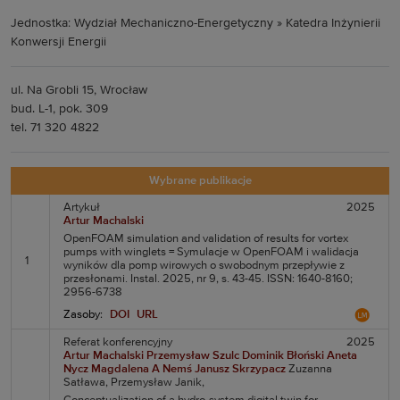
Jednostka: Wydział Mechaniczno-Energetyczny » Katedra Inżynierii
Konwersji Energii
ul. Na Grobli 15, Wrocław
bud. L-1, pok. 309
tel. 71 320 4822
Wybrane publikacje
Artykuł
2025
Artur Machalski
OpenFOAM simulation and validation of results for vortex
pumps with winglets = Symulacje w OpenFOAM i walidacja
1
wyników dla pomp wirowych o swobodnym przepływie z
przesłonami. Instal. 2025, nr 9, s. 43-45. ISSN: 1640-8160;
2956-6738
Zasoby:
DOI
URL
Referat konferencyjny
2025
Artur Machalski
Przemysław Szulc
Dominik Błoński
Aneta
Nycz
Magdalena A Nemś
Janusz Skrzypacz
Zuzanna
Satława,
Przemysław Janik,