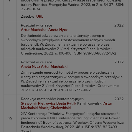
Modelowanie przepływu cieczy w rurze ssącej średniobieżnej
7
turbiny Francisa. Energetyka Wodna. 2023, nr 2, s. 34-37. ISSN:
2299-0674
Zasoby:
URL
Rozdział w książce
2022
Artur Machalski
Aneta Nycz
Dokładność odwzorowania charakterystyk pomp o
8
swobodnym przepływie z zastosowaniem różnych modeli
turbulencji. W: Zagadnienia aktualnie poruszane przez
młodych naukowców 21 / red. Krzysztof Piech. Kraków :
Creativetime, 2022. s. 100-106. ISBN: 978-83-66772-18-2
Rozdział w książce
2022
Aneta Nycz
Artur Machalski
Zmniejszenie energochłonności w procesie przetłaczania
9
cieczy zanieczyszczonych w pompie o swobodnym przepływie.
W: Zagadnienia aktualnie poruszane przez młodych
naukowców 21 / red. Krzysztof Piech. Kraków : Creativetime,
2022. s. 93-99. ISBN: 978-83-66772-18-2
Redakcja materiałów konferencyjnych
2022
Sławomir Pietrowicz
Beata Pytlik
Kamil Kowalski
Artur
Machalski
Maciej Cholewiński
XIV Konferencja "Młodzi w Energetyce" : książka streszczeń :
praca zbiorowa = XIV Conference "Young Scientists in Power
10
Engineering". Book of abstracts. Wrocław: Oficyna Wydawnicza
Politechniki Wrocławskiej, 2022. 48 s. ISBN: 978-83-7493-
225-7