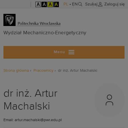
A
A
A
A
PL
•
EN
Szukaj
Zaloguj się
Wydział Mech
Wydział Mechaniczno-Energetyczny
Menu
Strona główna
Pracownicy
dr inż. Artur Machalski
dr inż. Artur
Machalski
Email: artur.machalski@pwr.edu.pl