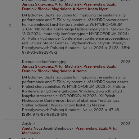
Janusz Skrzypacz
Artur Machalski
Przemysław Szulc
Dominik Błoński
Magdalena A Nemś
Aneta Nycz
D-Hydroflex. Digital solutions for improving the sustainability
performance and FLEXibility potential of HYDROpower assets.
Funkcjonalność i architektura projektu. W: HYDROFORUM
5
2024 : XIII Polska Konferencja Hydroenergetyczna, Kraków, 16-
18.10.2024 : materiały konferencyjne = HYDROFORUM 2024 :
XIII Polish Hydropower Conference : conference proceeedings /
red. Janusz Steller. Gdańsk : Wydawnictwo Instytutu Maszyn
Przepływowych Polskiej Akademii Nauk, 2024. s. 21-23. ISBN:
978-83-66928-15-2
Komunikat konferencyjny
2023
Janusz Skrzypacz
Artur Machalski
Przemysław Szulc
Dominik Błoński
Magdalena A Nemś
D-Hydroflex. Digital solutions for improving the sustainability
performance and FLEXibility potential of HYDROpower assets.
Project characteristics. W: HYDROFORUM 2023 : XII Polska
6
Konferencja Hydroenergetyczna, Wrocław, 25-26.10.2023 :
książka streszczeń = HYDROFORUM 2023 : XII Polish
Hydropower Conference : book of abstracts / red. Janusz
Steller. Gdańsk : Wydawnictwo Instytutu Maszyn
Przepływowych Polskiej Akademii Nauk, 2023. s. 47-48.
ISBN: 978-83-66928-13-8
Artykuł
2023
Aneta Nycz
Jacek Bieńkowski
Przemysław Szulc
Artur
Machalski